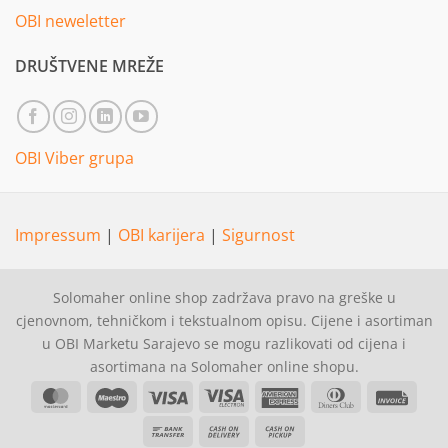
OBI neweletter
DRUŠTVENE MREŽE
OBI Viber grupa
Impressum
|
OBI karijera
|
Sigurnost
Solomaher online shop zadržava pravo na greške u
cjenovnom, tehničkom i tekstualnom opisu. Cijene i asortiman
u OBI Marketu Sarajevo se mogu razlikovati od cijena i
asortimana na Solomaher online shopu.
MasterCard
Maestro
Visa
Visa
American
Dinners
Invoi
Electron
Express
Club
Bank
Cash
Cash