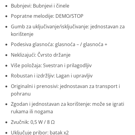
Bubnjevi: Bubnjevi i činele
Popratne melodije: DEMO/STOP
Gumb za uključivanje/isključivanje: jednostavan za
korištenje
Podesiva glasnoća: glasnoća – / glasnoća +
Neklizajući: Čvrsto držanje
Više položaja: Svestran i prilagodljiv
Robustan i izdržljiv: Lagan i upravljiv
Originalni i prenosivi: jednostavan za transport i
pohranu
Zgodan i jednostavan za korištenje: može se igrati
rukama ili nogama
Zvučnik: 0,5 W / 8 Ω
Uključuje pribor: batak x2