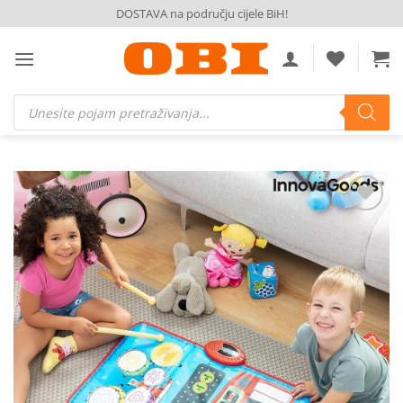
Skip
DOSTAVA na području cijele BiH!
to
content
Products
search
Dodaj
na
listu
želja