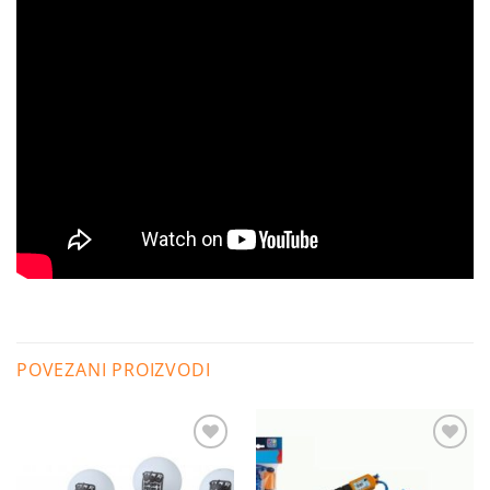
POVEZANI PROIZVODI
Dodaj
Dodaj
na
na