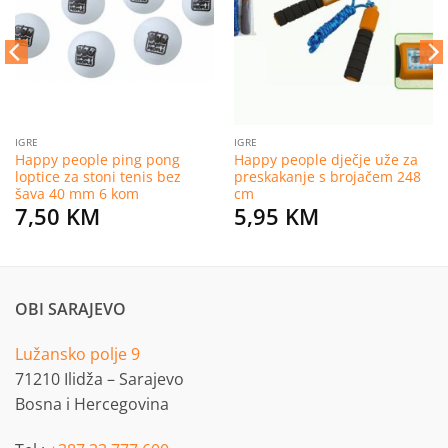
listu
listu
želja
želja
IGRE
IGRE
Happy people ping pong
Happy people dječje uže za
loptice za stoni tenis bez
preskakanje s brojačem 248
šava 40 mm 6 kom
cm
7,50
KM
5,95
KM
OBI SARAJEVO
Lužansko polje 9
71210 Ilidža – Sarajevo
Bosna i Hercegovina