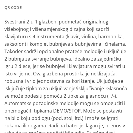
QR CODE
Svestrani 2-u-1 glazbeni podmetač originalnog
višebojnog i višenamjenskog dizajna koji sadrži
klavijaturu s 4 instrumenta (klavir, violina, harmonika,
saksofon) i komplet bubnjeva s bubnjevima i činelama.
Također sadrži opcionalne prateće melodije i uključuje
2 bubnja za sviranje bubnjeva. Idealno za zajedničku
igru ​​2 djece, jer se bubnjevi i klavijatura mogu svirati u
isto vrijeme. Ova glazbena prostirka je neklizajuća,
robusna i vrlo jednostavna za korištenje. Uključuje se i
isključuje tipkom za uključivanje/isključivanje. Glasnoća
se može podesiti pomoću 2 tipke za glasnoću (+/-).
Automatske pozadinske melodije mogu se omogućiti i
onemogućiti tipkama DEMO/STOP. Može se postaviti
na bilo koju podlogu (pod, stol, itd.) i može se igrati
rukama ili nogama. Radi na baterije, lagan je, prenosiv
tako da ga možete ponijeti bilo gdje. Savršen dar i