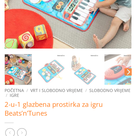
POČETNA
/
VRT I SLOBODNO VRIJEME
/
SLOBODNO VRIJEME
/
IGRE
2-u-1 glazbena prostirka za igru
Beats’n’Tunes