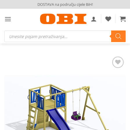
Skip
DOSTAVA na području cijele BiH!
to
content
Products
search
Dodaj
na
listu
želja