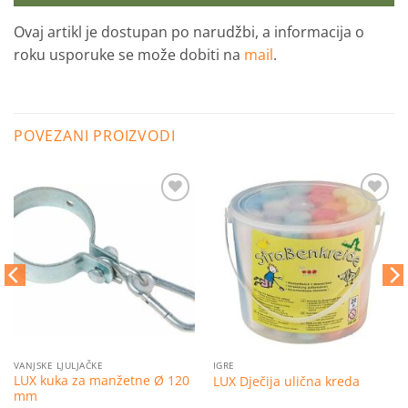
Ovaj artikl je dostupan po narudžbi, a informacija o
roku usporuke se može dobiti na
mail
.
POVEZANI PROIZVODI
Dodaj
Dodaj
na
na
listu
listu
želja
želja
VANJSKE LJULJAČKE
IGRE
LUX kuka za manžetne Ø 120
LUX Dječija ulična kreda
mm