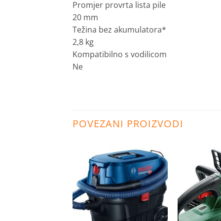
Promjer provrta lista pile
20 mm
Težina bez akumulatora*
2,8 kg
Kompatibilno s vodilicom
Ne
POVEZANI PROIZVODI
Dodaj
Dodaj
na
na
listu
listu
želja
želja