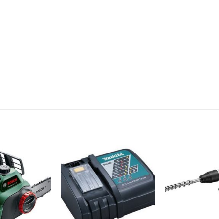
Dodaj
Dodaj
na
na
listu
listu
želja
želja