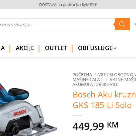
DOSTAVA na području cijele BiH!
JA
AKCIJE
OUTLET
OBI USLUGE
POČETNA
/
VRT I SLOBODNO 
MAŠINE I ALATI
/
VRTNE MAŠI
AKUMULATORSKE PILE
Dodaj
Bosch Aku kruzn
na
listu
GKS 185-Li Solo
želja
449,99
KM