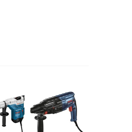
Dodaj
Dodaj
na
na
listu
listu
želja
želja