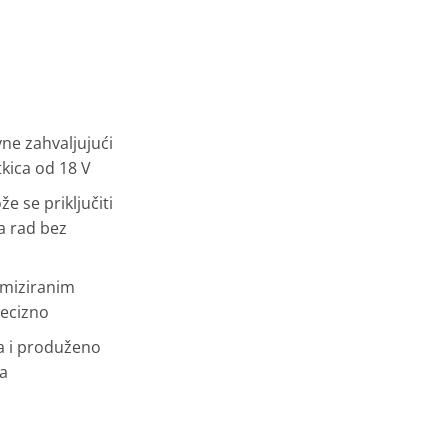
ne zahvaljujući
kica od 18 V
e se priključiti
a rad bez
imiziranim
recizno
a i produženo
a
Li Solo količina