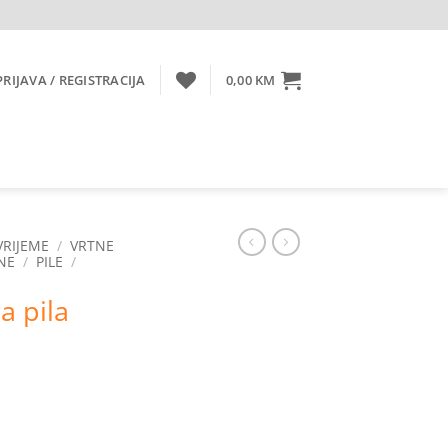
PRIJAVA / REGISTRACIJA
0,00
KM
VRIJEME
/
VRTNE
NE
/
PILE
/
a pila