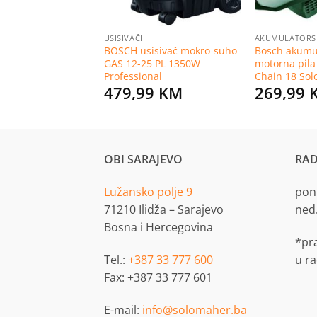
RSKE KOSILICE
USISIVAČI
AKUMULATORSK
erija bl1830 li-
BOSCH usisivač mokro-suho
Bosch akumu
0ah
GAS 12-25 PL 1350W
motorna pila
Professional
Chain 18 Sol
0
KM
479,99
KM
269,99
OBI SARAJEVO
RAD
Lužansko polje 9
pon.
71210 Ilidža – Sarajevo
ned
Bosna i Hercegovina
*pr
Tel.:
+387 33 777 600
u r
Fax: +387 33 777 601
E-mail:
info@solomaher.ba