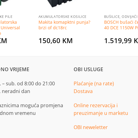
E PILE
AKUMULATORSKE KOSILICE
BUŠILICE, ODVIJAČI
latorska
Makita komapktni punja?
BOSCH bušaći če
 Universal
brzi of dc18rc
40 DCE 1150W Pr
o
KM
150,60
KM
1.519,99
NO VRIJEME
OBI USLUGE
 – sub. od 8:00 do 21:00
Plaćanje (na rate)
. neradni dan
Dostava
aznicima moguća promjena
Online rezervacija i
adnom vremenu
preuzimanje u marketu
OBI neweletter