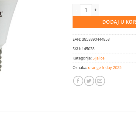
LED sijalica E27 A60 11W 1055l
DODAJ U KO
EAN:
3858890444858
SKU:
145038
Kategorija:
Sijalice
Oznaka:
orange friday 2025