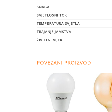
SNAGA
SVJETLOSNI TOK
TEMPERATURA SVJETLA
TRAJANJE JAMSTVA
ŽIVOTNI VIJEK
POVEZANI PROIZVODI
Dodaj
Dodaj
na
na
listu
listu
želja
želja