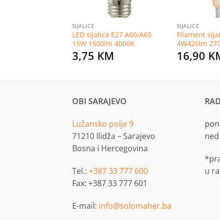
SIJALICE
SIJALICE
ica E27 A60 6W
LED sijalica E27 A60/A65
Filament sija
00K
15W 1500lm 4000K
4W420lm 27
KM
3,75
KM
16,90
K
OBI SARAJEVO
RAD
Lužansko polje 9
pon.
71210 Ilidža – Sarajevo
ned
Bosna i Hercegovina
*pr
Tel.:
+387 33 777 600
u r
Fax: +387 33 777 601
E-mail:
info@solomaher.ba