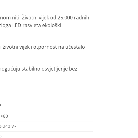
om niti. Životni vijek od 25.000 radnih
loga LED rasvjeta ekološki
životni vijek i otpornost na učestalo
omogućuju stabilno osvjetljenje bez
7
 >80
0-240 V~
0