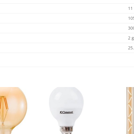
11
10
30
2 
25
Dodaj
Dodaj
na
na
listu
listu
želja
želja