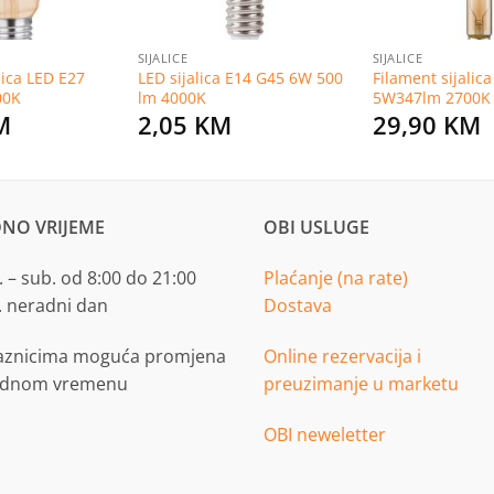
SIJALICE
SIJALICE
lica LED E27
LED sijalica E14 G45 6W 500
Filament sijalic
00K
lm 4000K
5W347lm 2700K
M
2,05
KM
29,90
KM
NO VRIJEME
OBI USLUGE
 – sub. od 8:00 do 21:00
Plaćanje (na rate)
. neradni dan
Dostava
aznicima moguća promjena
Online rezervacija i
adnom vremenu
preuzimanje u marketu
OBI neweletter