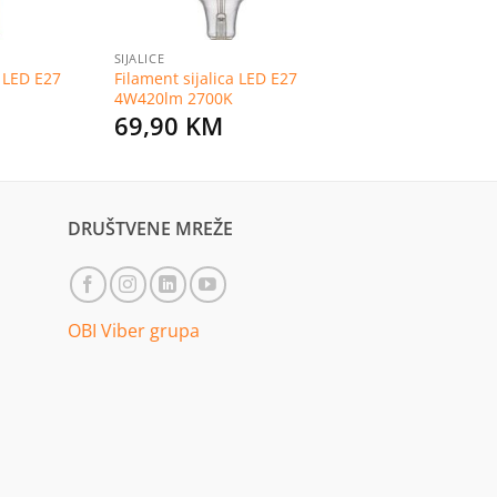
SIJALICE
a LED E27
Filament sijalica LED E27
4W420lm 2700K
69,90
KM
DRUŠTVENE MREŽE
OBI Viber grupa