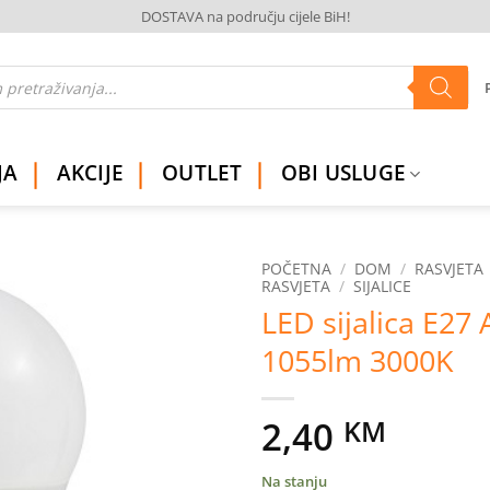
DOSTAVA na području cijele BiH!
JA
AKCIJE
OUTLET
OBI USLUGE
POČETNA
/
DOM
/
RASVJETA
RASVJETA
/
SIJALICE
LED sijalica E27
Dodaj
na
1055lm 3000K
listu
želja
2,40
KM
Na stanju