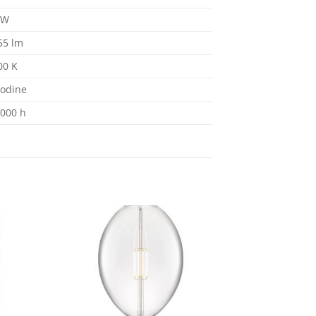
 W
55 lm
00 K
godine
.000 h
Dodaj
Dodaj
na
na
listu
listu
želja
želja