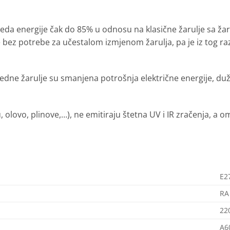
da energije čak do 85% u odnosu na klasične žarulje sa žarn
bez potrebe za učestalom izmjenom žarulja, pa je iz tog raz
dne žarulje su smanjena potrošnja električne energije, duži 
, olovo, plinove,…), ne emitiraju štetna UV i IR zračenja, a 
E2
RA
22
A6