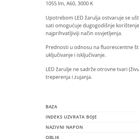
1055 lm, A60, 3000 K
Upotrebom LED žarulja ostvaruje se ušte
sati omogućuje dugogodišnje korištenje 
najprihvatljiviji način osvjetljenja.
Prednosti u odnosu na fluorescentne šte
uključivanje i isključivanje.
LED žarulje ne sadrže otrovne tvari (živu
treperenja i zujanja.
BAZA
INDEKS UZVRATA BOJE
NAZIVNI NAPON
OBLIK