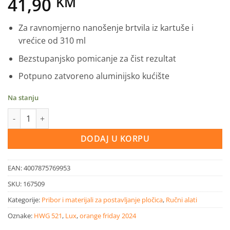
41,90
KM
Za ravnomjerno nanošenje brtvila iz kartuše i
vrećice od 310 ml
Bezstupanjsko pomicanje za čist rezultat
Potpuno zatvoreno aluminijsko kućište
Na stanju
LUX pištolj silikonski Alu Comfort 310 ml količina
DODAJ U KORPU
EAN:
4007875769953
SKU:
167509
Kategorije:
Pribor i materijali za postavljanje pločica
,
Ručni alati
Oznake:
HWG 521
,
Lux
,
orange friday 2024