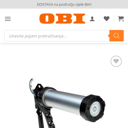
Skip
DOSTAVA na području cijele BiH!
to
content
Products
search
Dodaj
na
listu
želja