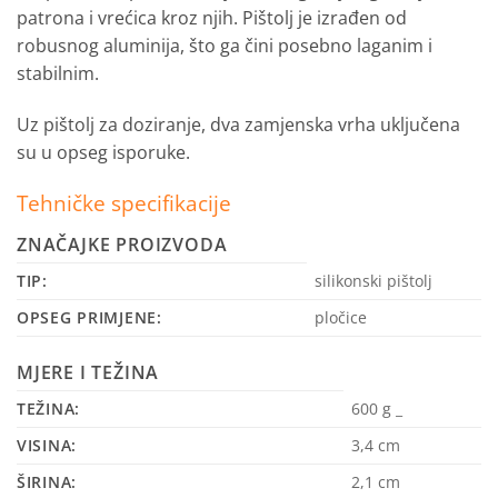
patrona i vrećica kroz njih. Pištolj je izrađen od
robusnog aluminija, što ga čini posebno laganim i
stabilnim.
Uz pištolj za doziranje, dva zamjenska vrha uključena
su u opseg isporuke.
Tehničke specifikacije
ZNAČAJKE PROIZVODA
TIP:
silikonski pištolj
OPSEG PRIMJENE:
pločice
MJERE I TEŽINA
TEŽINA:
600 g
_
VISINA:
3,4
cm
ŠIRINA:
2,1
cm