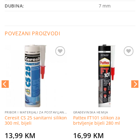
DUBINA:
7 mm
POVEZANI PROIZVODI
Dodaj
Dodaj
na
na
listu
listu
želja
želja
PRIBOR I MATERIJALI ZA POSTAVLJANJE PLOČICA
GRAĐEVINSKA HEMIJA
Ceresit CS 25 sanitarni silikon
Pattex FT101 silikon za
300 ml, bijeli
brtvljenje bijeli 280 ml
13,99
KM
16,99
KM