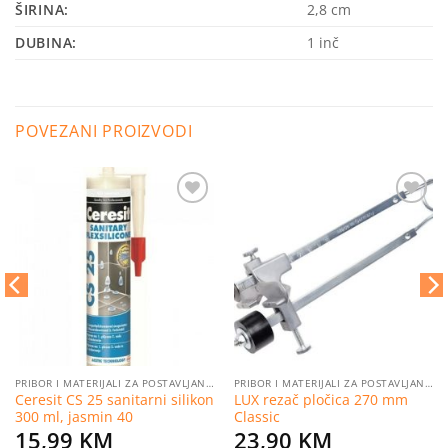
ŠIRINA:
2,8 cm
DUBINA:
1 inč
POVEZANI PROIZVODI
Dodaj
Dodaj
na
na
listu
listu
želja
želja
PRIBOR I MATERIJALI ZA POSTAVLJANJE PLOČICA
PRIBOR I MATERIJALI ZA POSTAVLJANJE PLOČICA
Ceresit CS 25 sanitarni silikon
LUX rezač pločica 270 mm
300 ml, jasmin 40
Classic
15,99
KM
23,90
KM