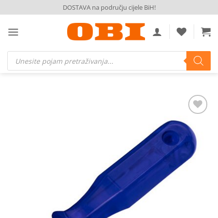
Skip
DOSTAVA na području cijele BiH!
to
content
Products
search
Dodaj
na
listu
želja