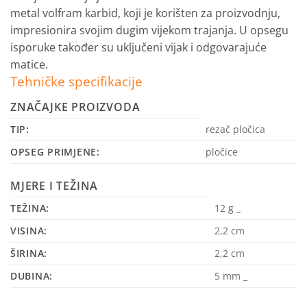
metal volfram karbid, koji je korišten za proizvodnju,
impresionira svojim dugim vijekom trajanja. U opsegu
isporuke također su uključeni vijak i odgovarajuće
matice.
Tehničke specifikacije
ZNAČAJKE PROIZVODA
TIP:
rezač pločica
OPSEG PRIMJENE:
pločice
MJERE I TEŽINA
TEŽINA:
12 g _
VISINA:
2,2 cm
ŠIRINA:
2,2 cm
DUBINA:
5 mm _