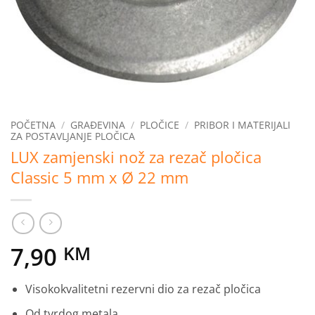
POČETNA
/
GRAĐEVINA
/
PLOČICE
/
PRIBOR I MATERIJALI
ZA POSTAVLJANJE PLOČICA
LUX zamjenski nož za rezač pločica
Classic 5 mm x Ø 22 mm
7,90
KM
Visokokvalitetni rezervni dio za rezač pločica
Od tvrdog metala