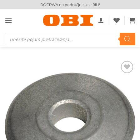
Skip
DOSTAVA na području cijele BiH!
to
content
Products
search
Dodaj
na
listu
želja