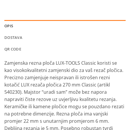
OPIS
DOSTAVA
QR CODE
Zamjenska rezna ploča LUX-TOOLS Classic koristi se
kao visokokvalitetni zamjenski dio za vaš rezač pločica.
Precizno zamjenjuje neispravan ili istrošen rezni
kotačić LUX rezača pločica 270 mm Classic (artikl
540230). Majstor “uradi sam” može bez napora
napraviti čiste rezove uz uvjerljivu kvalitetu rezanja.
Keramičke ili kamene pločice mogu se pouzdano rezati
na potrebne dimenzije. Rezna ploča ima vanjski
promjer 22 mm s unutarnjim promjerom 6 mm.
Debljina rezanja je 5 mm. Posebno robustan tvrdi