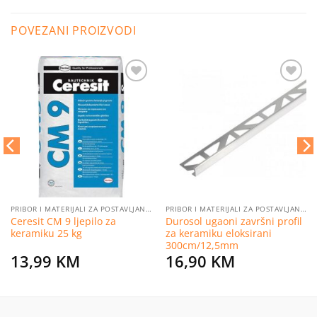
POVEZANI PROIZVODI
Dodaj
Dodaj
na
na
listu
listu
želja
želja
PRIBOR I MATERIJALI ZA POSTAVLJANJE PLOČICA
PRIBOR I MATERIJALI ZA POSTAVLJANJE PLOČICA
Ceresit CM 9 ljepilo za
Durosol ugaoni završni profil
keramiku 25 kg
za keramiku eloksirani
300cm/12,5mm
13,99
KM
16,90
KM