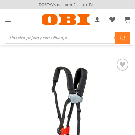
Skip
DOSTAVA na području cijele BiH!
to
content
Products
search
Dodaj
na
listu
želja