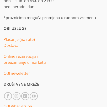
pon. – sub. od 8:00 do 21:00
ned. neradni dan
*praznicima moguća promjena u radnom vremenu
OBI USLUGE
Plaćanje (na rate)
Dostava
Online rezervacija i
preuzimanje u marketu
OBI neweletter
DRUŠTVENE MREŽE
OBI Viber grupa