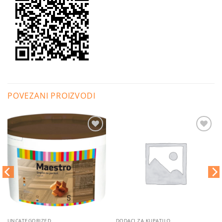
POVEZANI PROIZVODI
Dodaj
Dodaj
na
na
listu
listu
želja
želja
UNCATEGORIZED
DODACI ZA KUPATILO