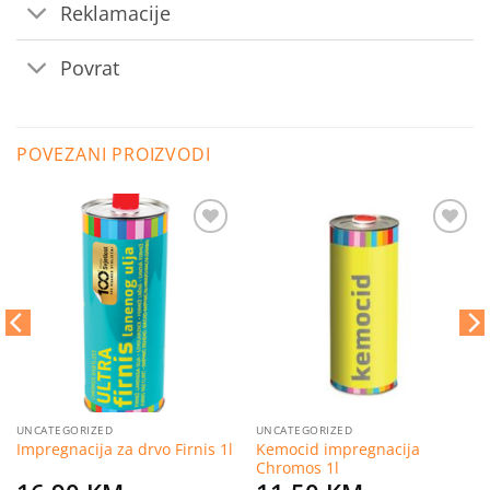
Reklamacije
Povrat
POVEZANI PROIZVODI
Dodaj
Dodaj
na
na
listu
listu
želja
želja
UNCATEGORIZED
UNCATEGORIZED
Kemocid impregnacija
Impregnacija za drvo Firnis 1l
Chromos 1l