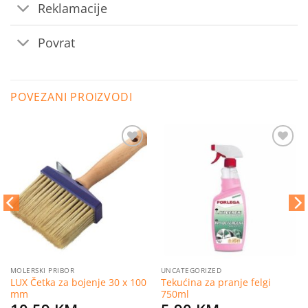
Reklamacije
Povrat
POVEZANI PROIZVODI
Dodaj
Dodaj
na
na
listu
listu
želja
želja
MOLERSKI PRIBOR
UNCATEGORIZED
LUX Četka za bojenje 30 x 100
Tekućina za pranje felgi
mm
750ml