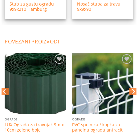
Stub za gustu ogradu
Nosač stuba za travu
9x9x210 Hamburg
9x9x90
POVEZANI PROIZVODI
Dodaj
Dodaj
na
na
listu
listu
želja
želja
OGRADE
OGRADE
LUX Ograda za travnjak 9m x
PVC spojnica / kopča za
10cm zelene boje
panelnu ogradu antracit