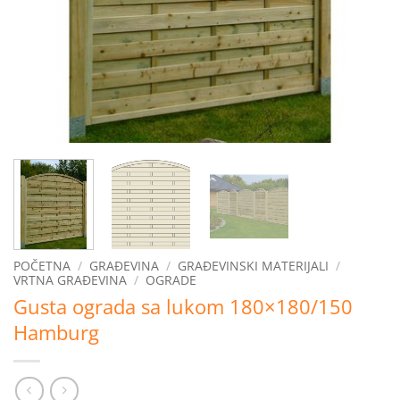
POČETNA
/
GRAĐEVINA
/
GRAĐEVINSKI MATERIJALI
/
VRTNA GRAĐEVINA
/
OGRADE
Gusta ograda sa lukom 180×180/150
Hamburg