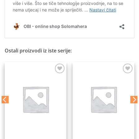
Ostali proizvodi iz iste serije:
Dodaj
Dodaj
na
na
listu
listu
želja
želja