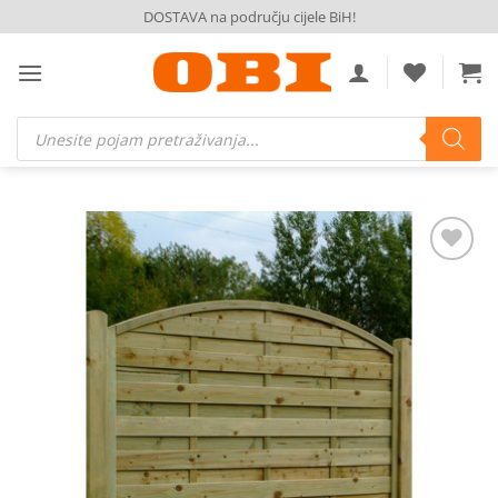
Skip
DOSTAVA na području cijele BiH!
to
content
Products
search
Dodaj
na
listu
želja